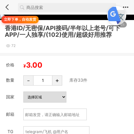
立即下单，自动发货
1/1
香港ID/无密保/API接码/半年以上老号/可下
APP/一人独享/(102)使用/超级好用推荐
72
3.00
价格
₮
-
+
数量
库存
33
件
国家
邮箱
TG