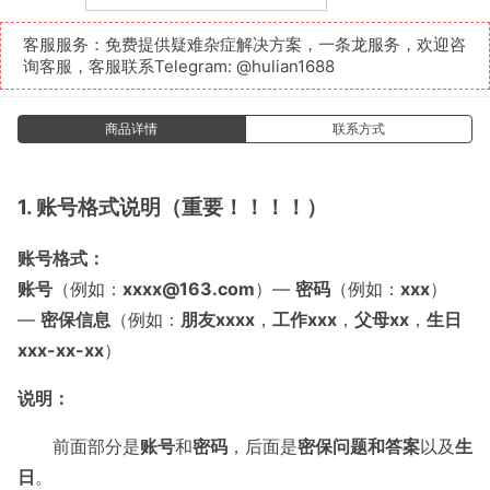
客服服务：免费提供疑难杂症解决方案，一条龙服务，欢迎咨
询客服，客服联系Telegram:
@hulian1688
商品详情
联系方式
1. 账号格式说明（重要！！！！）
账号格式：
账号
（例如：
xxxx@163.com
）—
密码
（例如：
xxx
）
—
密保信息
（例如：
朋友xxxx
，
工作xxx
，
父母xx
，
生日
xxx-xx-xx
）
说明：
前面部分是
账号
和
密码
，后面是
密保问题和答案
以及
生
日
。