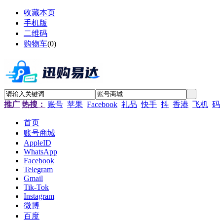
收藏本页
手机版
二维码
购物车
(
0
)
推广
热搜：
账号
苹果
Facebook
礼品
快手
抖
香港
飞机
码
首页
账号商城
AppleID
WhatsApp
Facebook
Telegram
Gmail
Tik-Tok
Instagram
微博
百度