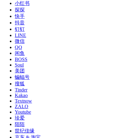
小红书
探探
快手
抖音
钉钉
LINE
微信
QQ
闲鱼
BOSS
Soul
美团
蝙蝠号
搜狐
Tinder
Kakao
Textnow
ZALO
Youtube
珍爱
陌陌
世纪佳缘
京东 & 淘宝